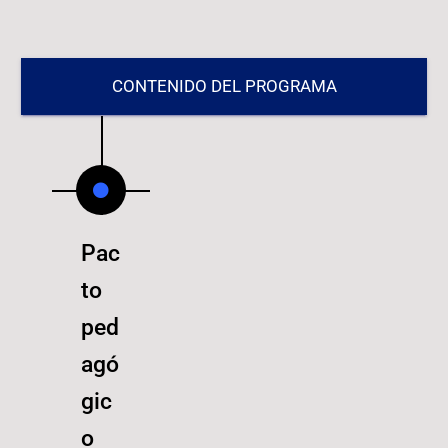
CONTENIDO DEL PROGRAMA​
Pac
to
ped
agó
gic
o