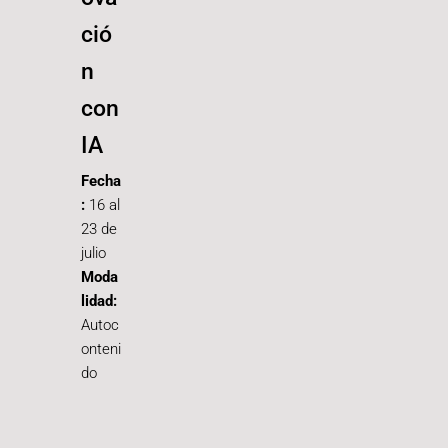
ció
n
con
IA
Fecha
:
16 al
23 de
julio
Moda
lidad:
Autoc
onteni
do