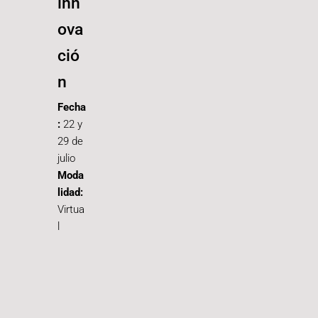
inn
ova
ció
n
Fecha
:
22 y
29 de
julio
Moda
lidad:
Virtua
l