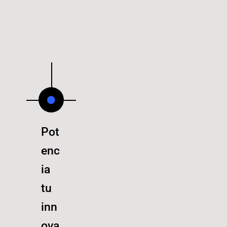
Pot
enc
ia
tu
inn
ova